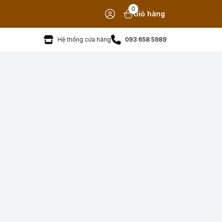
0
Giỏ hàng
Hệ thống cửa hàng
093 658 5989