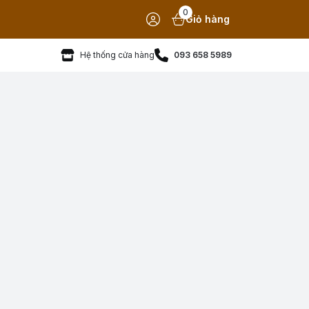
0
Giỏ hàng
Hệ thống cửa hàng
093 658 5989