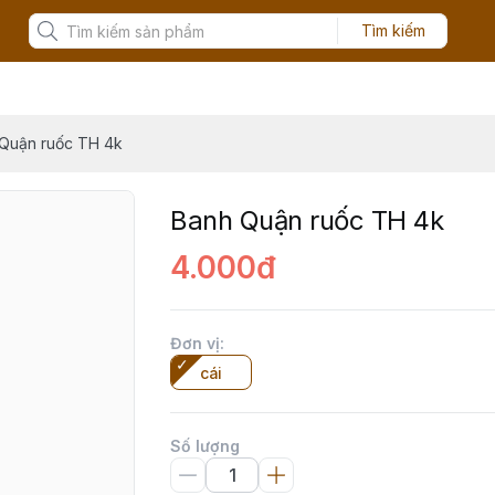
Tìm kiếm
Quận ruốc TH 4k
Banh Quận ruốc TH 4k
4.000đ
Đơn vị
:
cái
Số lượng