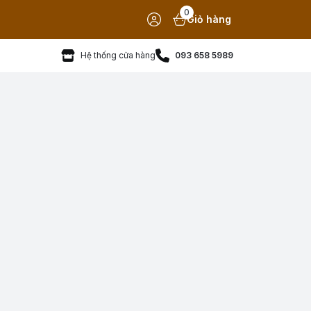
0
Giỏ hàng
Hệ thống cửa hàng
093 658 5989