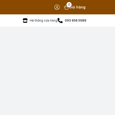
0
Giỏ hàng
Hệ thống cửa hàng
093 658 5989